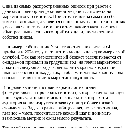
Одна из самых распространённых ошибок при работе с
данными – выбор неправильной метрики для ответа на
маркетинговую гипотезу. При этом гипотеза сама по себе
тоже не возникает, а является основанным на опыте и знаниях
умозаключением маркетолога о том, какие задачи помогут
«быстрее, выше, сильнее» прийти к цели, поставленной
собственником.
Например, собственник N хочет достичь показателя х4
прибыли в 2024 году и ставит такую цель перед коммерческой
службой. Так как маркетинговый бюджет рассчитывается от
ожидаемой прибыли за грядущий год, на плечи маркетолога
ложится следующая задача: выполнить кратно возросший
план от собственника, да так, чтобы математика к концу года
сошлась – инвестиции в маркетинг окупились.
В порыве выполнить план маркетолог начинает
формулировать и проверять гипотезы, которые точно попадут
в целевую аудиторию, и искать каналы, в которых эта
аудитория конвертируется в заявку и лид с более низкой
стоимостью. Задача крайне амбициозная, но реалистичная,
главное – уметь просчитывать каждый шаг и понимать
взаимосвязь метрик и ожидаемого результата.
Таким образом, в первую очередь нужно сфокусировать своё