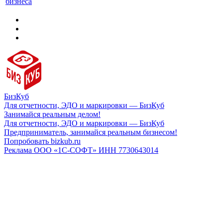
бизнеса
БизКуб
Для отчетности, ЭДО и маркировки — БизКуб
Занимайся реальным делом!
Для отчетности, ЭДО и маркировки — БизКуб
Предприниматель, занимайся реальным бизнесом!
Попробовать bizkub.ru
Реклама ООО «1С-СОФТ» ИНН 7730643014