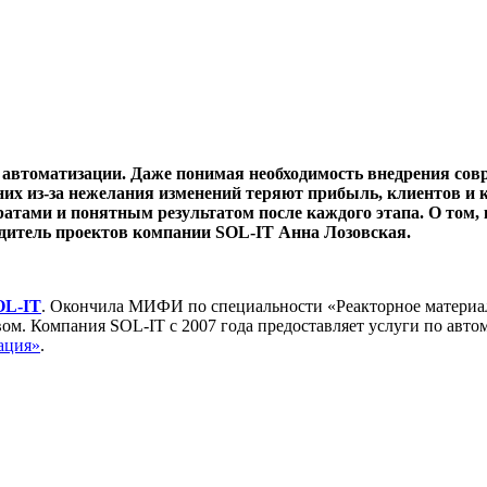
 автоматизации. Даже понимая необходимость внедрения сов
них из-за нежелания изменений теряют прибыль, клиентов и к
атами и понятным результатом после каждого этапа. О том, 
водитель проектов компании SOL-IT Анна Лозовская.
OL-IT
. Окончила МИФИ по специальности «Реакторное материало
. Компания SOL-IT с 2007 года предоставляет услуги по автома
ация»
.