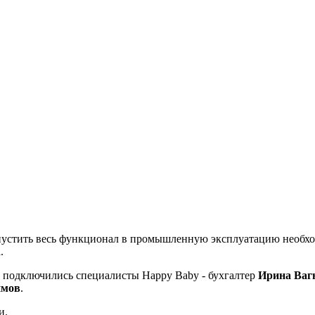
пустить весь функционал в промышленную эксплуатацию необход
а.
та подключились специалисты Happy Baby - бухгалтер
Ирина Ваг
имов
.
ии.