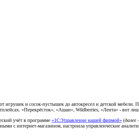
 от игрушек и сосок-пустышек до автокресел и детской мебели.
етплейсах. «Перекрёсток», «Ашан», Wildberries, «Лента» - вот л
еский учёт в программе
«1С:Управление нашей фирмой»
(
далее
данными с интернет-магазином, настроила управленческие анали