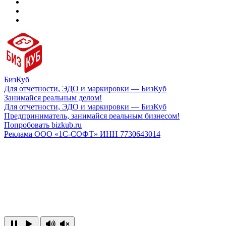
БизКуб
Для отчетности, ЭДО и маркировки — БизКуб
Занимайся реальным делом!
Для отчетности, ЭДО и маркировки — БизКуб
Предприниматель, занимайся реальным бизнесом!
Попробовать bizkub.ru
Реклама ООО «1С-СОФТ» ИНН 7730643014