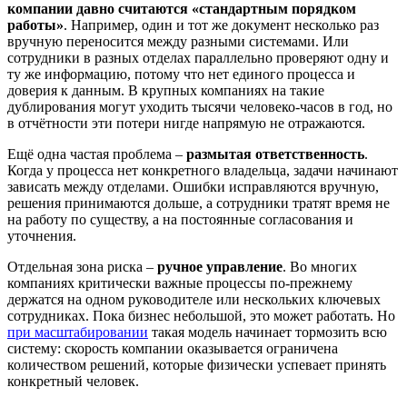
компании давно считаются «
стандартным
порядком
работы»
. Например, один и тот же документ несколько раз
вручную переносится между разными системами. Или
сотрудники в разных отделах параллельно проверяют одну и
ту же информацию, потому что нет единого процесса и
доверия к данным. В крупных компаниях на такие
дублирования могут уходить тысячи человеко-часов в год, но
в отчётности эти потери нигде напрямую не отражаются.
Ещё одна частая проблема –
размытая ответственность
.
Когда у процесса нет конкретного владельца, задачи начинают
зависать между отделами. Ошибки исправляются вручную,
решения принимаются дольше, а сотрудники тратят время не
на работу по существу, а на постоянные согласования и
уточнения.
Отдельная зона риска –
ручное управление
. Во многих
компаниях критически важные процессы по-прежнему
держатся на одном руководителе или нескольких ключевых
сотрудниках. Пока бизнес небольшой, это может работать. Но
при масштабировании
такая модель начинает тормозить всю
систему: скорость компании оказывается ограничена
количеством решений, которые физически успевает принять
конкретный человек.