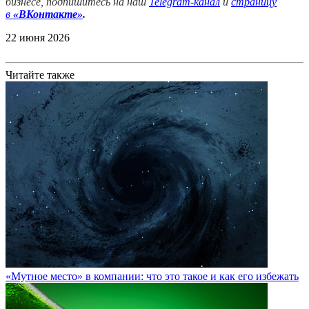
бизнесе, подпишитесь на наш
Telegram-канал
и
страницу
в
«ВКонтакте»
.
22 июня 2026
Читайте также
«Мутное место» в компании: что это такое и как его избежать