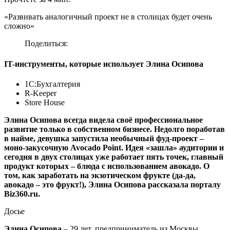
«Развивать аналогичный проект не в столицах будет очень
сложно»
Поделиться:
IT-инструменты, которые использует Элина Осипова
1С:Бухгалтерия
R-Keeper
Store House
Элина Осипова всегда видела своё профессиональное
развитие только в собственном бизнесе. Недолго поработав
в найме, девушка запустила необычный фуд-проект –
моно-закусочную Avocado Point. Идея «зашла» аудитории и
сегодня в двух столицах уже работает пять точек, главный
продукт которых – блюда с использованием авокадо. О
том, как заработать на экзотическом фрукте (да-да,
авокадо – это фрукт!), Элина Осипова рассказала порталу
Biz360.ru.
Досье
Элина Осипова
– 29 лет, предприниматель из Москвы,