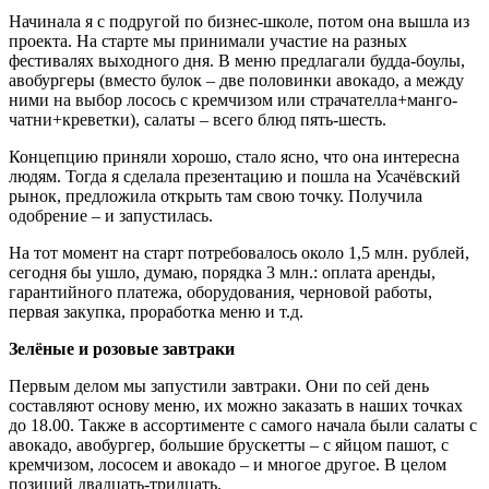
Начинала я с подругой по бизнес-школе, потом она вышла из
проекта. На старте мы принимали участие на разных
фестивалях выходного дня. В меню предлагали будда-боулы,
авобургеры (вместо булок – две половинки авокадо, а между
ними на выбор лосось с кремчизом или страчателла+манго-
чатни+креветки), салаты – всего блюд пять-шесть.
Концепцию приняли хорошо, стало ясно, что она интересна
людям. Тогда я сделала презентацию и пошла на Усачёвский
рынок, предложила открыть там свою точку. Получила
одобрение – и запустилась.
На тот момент на старт потребовалось около 1,5 млн. рублей,
сегодня бы ушло, думаю, порядка 3 млн.: оплата аренды,
гарантийного платежа, оборудования, черновой работы,
первая закупка, проработка меню и т.д.
Зелёные и розовые завтраки
Первым делом мы запустили завтраки. Они по сей день
составляют основу меню, их можно заказать в наших точках
до 18.00. Также в ассортименте с самого начала были салаты с
авокадо, авобургер, большие брускетты – с яйцом пашот, с
кремчизом, лососем и авокадо – и многое другое. В целом
позиций двадцать-тридцать.