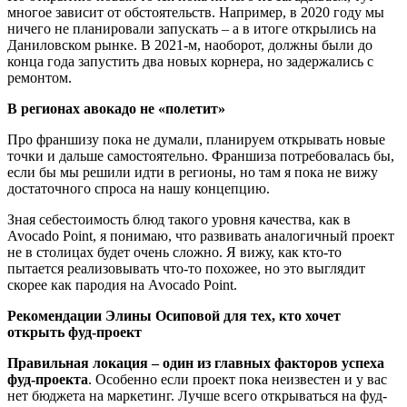
многое зависит от обстоятельств. Например, в 2020 году мы
ничего не планировали запускать – а в итоге открылись на
Даниловском рынке. В 2021-м, наоборот, должны были до
конца года запустить два новых корнера, но задержались с
ремонтом.
В регионах авокадо не «полетит»
Про франшизу пока не думали, планируем открывать новые
точки и дальше самостоятельно. Франшиза потребовалась бы,
если бы мы решили идти в регионы, но там я пока не вижу
достаточного спроса на нашу концепцию.
Зная себестоимость блюд такого уровня качества, как в
Avocado Point, я понимаю, что развивать аналогичный проект
не в столицах будет очень сложно. Я вижу, как кто-то
пытается реализовывать что-то похожее, но это выглядит
скорее как пародия на Avocado Point.
Рекомендации Элины Осиповой для тех, кто хочет
открыть фуд-проект
Правильная локация – один из главных факторов успеха
фуд-проекта
. Особенно если проект пока неизвестен и у вас
нет бюджета на маркетинг. Лучше всего открываться на фуд-