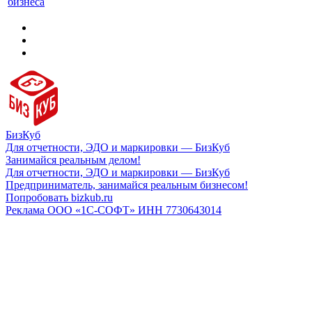
бизнеса
БизКуб
Для отчетности, ЭДО и маркировки — БизКуб
Занимайся реальным делом!
Для отчетности, ЭДО и маркировки — БизКуб
Предприниматель, занимайся реальным бизнесом!
Попробовать bizkub.ru
Реклама ООО «1С-СОФТ» ИНН 7730643014