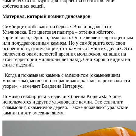
камни. Их используют для творчества и изготовления
собственных вещей.
Материал, который помнит динозавров
Симбирцит добывают на берегах Волги недалеко от
Ульяновска. Его цветовая палитра – оттенки жёлтого,
коричневого, чёрного, бежевого. Он не является драгоценным
или полудрагоценным камнем. Но у симбирцита есть свои
особенности, отличающие этот камень от многих других. Это
включения окаменелостей древних моллюсков, живших на
этой территории миллионы лет назад. Они хорошо видны на
спиле изделий.
«Когда я показываю камень с аммонитом (окаменевшим
моллюском), меня часто спрашивают, как мы нарисовали эти
узоры», - замечает Владлена Натариус.
Помимо симбирцита в изделиях бренда Kopiewski Stones
используются и другие ульяновские камни. Это сенгилит,
фламмолит, окаменелое дерево. Также добавляют уральские
камни: пирит, змеевик, яшму.