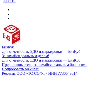
бизнеса
БизКуб
Для отчетности, ЭДО и маркировки — БизКуб
Занимайся реальным делом!
Для отчетности, ЭДО и маркировки — БизКуб
Предприниматель, занимайся реальным бизнесом!
Попробовать bizkub.ru
Реклама ООО «1С-СОФТ» ИНН 7730643014