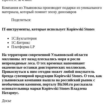
Компания из Ульяновска производит подарки из уникального
материала, который помнит эпоху динозавров
Поделиться:
IT-инструменты, которые использует Kopiewski Stones
1C:Бухгалтерия
1С-Битрикс
Платформа LP
На территории современной Ульяновской области
миллионы лет назад плескались моря и росли
непроходимые леса. О тех временах напоминают
окаменелые останки доисторических моллюсков.
Прикоснуться к ним сегодня может любой покупатель
бренда сувенирной продукции Kopiewski Stones. О том, как
ульяновская компания вышла на российский рынок с
необычными камнями, порталу Biz360.ru рассказала
основательница марки Kopiewski Stones Владлена
Натариус.
Досье