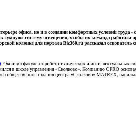
терьере офиса, но и в создании комфортных условий труда - 
в «умную» систему освещения, чтобы их команда работала пр
торской колонке для портала Biz360.ru рассказал основател
O
. Окончил факультет робототехнических и интеллектуальных с
ился в школе управления «Сколково». Компанию QPRO основал 
ного общественного здания центра «Сколково» MATREX, павильо