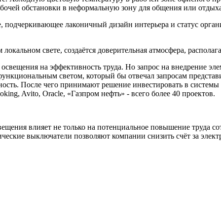
рабочей обстановки в неформальную зону для общения или отдых
е, подчеркивающее лаконичный дизайн интерьера и статус орга
м локальном свете, создаётся доверительная атмосфера, распол
освещения на эффективность труда. Но запрос на внедрение эле
функциональным светом, который бы отвечал запросам представи
обность. После чего принимают решение инвестировать в систе
ng, Avito, Oracle, «Газпром нефть» - всего более 40 проектов.
вещения влияет не только на потенциальное повышение труда со
ические выключатели позволяют компании снизить счёт за элект