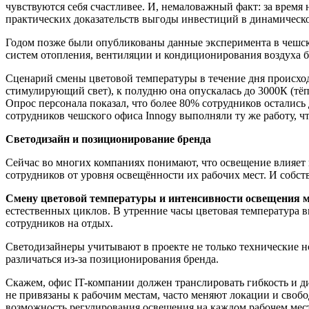
чувствуются себя счастливее. И, немаловажный факт: за врем
практических доказательств выгоды инвестиций в динамическ
Годом позже были опубликованы данные эксперимента в чешско
систем отопления, вентиляции и кондиционирования воздуха 
Сценарий смены цветовой температуры в течение дня происход
стимулирующий свет), к полудню она опускалась до 3000К (тё
Опрос персонала показал, что более 80% сотрудников осталис
сотрудников чешского офиса Innogy выполняли ту же работу, ч
Светодизайн и позиционирование бренда
Сейчас во многих компаниях понимают, что освещение влияет 
сотрудников от уровня освещённости их рабочих мест. И соб
Смену цветовой температуры и интенсивности освещения м
естественных циклов. В утренние часы цветовая температура в
сотрудников на отдых.
Светодизайнеры учитывают в проекте не только технические 
различаться из-за позиционирования бренда.
Скажем, офис IT-компании должен транслировать гибкость и ди
не привязаны к рабочим местам, часто меняют локации и своб
возможность регулирования освещения на каждом рабочем мест