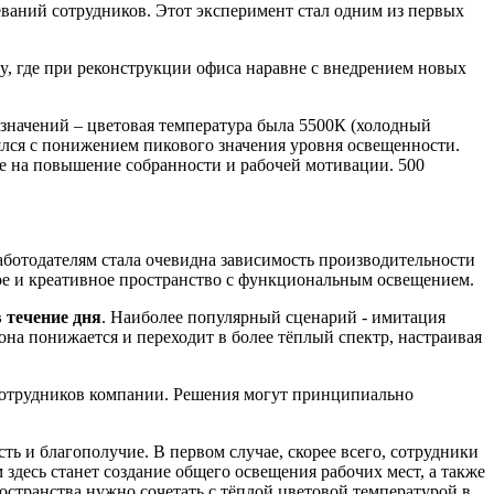
еваний сотрудников. Этот эксперимент стал одним из первых
, где при реконструкции офиса наравне с внедрением новых
 значений – цветовая температура была 5500К (холодный
ялся с понижением пикового значения уровня освещенности.
ие на повышение собранности и рабочей мотивации. 500
аботодателям стала очевидна зависимость производительности
ное и креативное пространство с функциональным освещением.
 течение дня
. Наиболее популярный сценарий - имитация
она понижается и переходит в более тёплый спектр, настраивая
 сотрудников компании. Решения могут принципиально
ть и благополучие. В первом случае, скорее всего, сотрудники
десь станет создание общего освещения рабочих мест, а также
странства нужно сочетать с тёплой цветовой температурой в