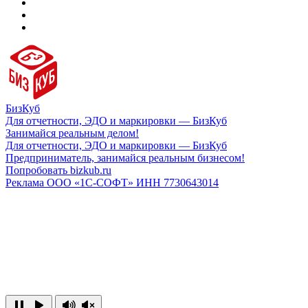
БизКуб
Для отчетности, ЭДО и маркировки — БизКуб
Занимайся реальным делом!
Для отчетности, ЭДО и маркировки — БизКуб
Предприниматель, занимайся реальным бизнесом!
Попробовать bizkub.ru
Реклама ООО «1С-СОФТ» ИНН 7730643014