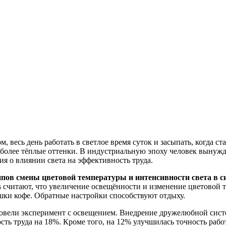
, весь день работать в светлое время суток и засыпать, когда с
ет более тёплые оттенки. В индустриальную эпоху человек выну
ия о влиянии света на эффективность труда.
ов смены цветовой температуры и интенсивности света в си
ps считают, что увеличение освещённости и изменение цветовой 
шки кофе. Обратные настройки способствуют отдыху.
овели эксперимент с освещением. Внедрение дружелюбной систе
ть труда на 18%. Кроме того, на 12% улучшилась точность рабо