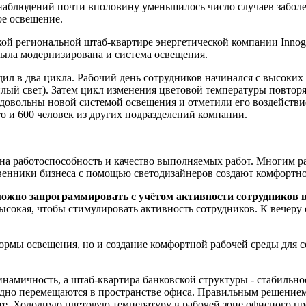
я наблюдений почти вполовину уменьшилось число случаев забол
ое освещение.
й региональной штаб-квартире энергетической компании Innogy
была модернизирована и система освещения.
ил в два цикла. Рабочий день сотрудников начинался с высоких
плый свет). Затем цикл изменения цветовой температуры повтор
ь довольны новой системой освещения и отметили его воздейств
то и 600 человек из других подразделений компании.
на работоспособность и качество выполняемых работ. Многим р
ственники бизнеса с помощью светодизайнеров создают комфорт
ожно запрограммировать с учётом активности сотрудников в
ысокая, чтобы стимулировать активность сотрудников. К вечеру 
нормы освещения, но и создание комфортной рабочей среды для
намичность, а штаб-квартира банковской структуры - стабильнос
одно перемещаются в пространстве офиса. Правильным решением з
е. Холодную цветовую температуру в рабочей зоне офисного про