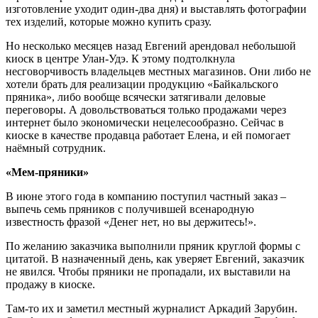
изготовление уходит один-два дня) и выставлять фотографии
тех изделий, которые можно купить сразу.
Но несколько месяцев назад Евгений арендовал небольшой
киоск в центре Улан-Удэ. К этому подтолкнула
несговорчивость владельцев местных магазинов. Они либо не
хотели брать для реализации продукцию «Байкальского
пряника», либо вообще всячески затягивали деловые
переговоры. А довольствоваться только продажами через
интернет было экономически нецелесообразно. Сейчас в
киоске в качестве продавца работает Елена, и ей помогает
наёмный сотрудник.
«Мем-пряники»
В июне этого года в компанию поступил частный заказ –
выпечь семь пряников с получившей всенародную
известность фразой «Денег нет, но вы держитесь!».
По желанию заказчика выполнили пряник круглой формы с
цитатой. В назначенный день, как уверяет Евгений, заказчик
не явился. Чтобы пряники не пропадали, их выставили на
продажу в киоске.
Там-то их и заметил местный журналист Аркадий Зарубин.