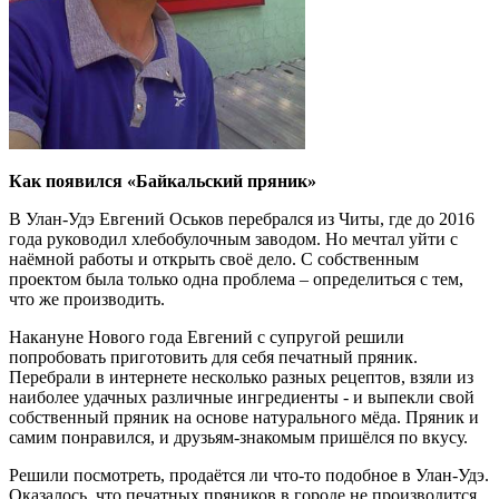
Как появился «Байкальский пряник»
В Улан-Удэ Евгений Оськов перебрался из Читы, где до 2016
года руководил хлебобулочным заводом. Но мечтал уйти с
наёмной работы и открыть своё дело. С собственным
проектом была только одна проблема – определиться с тем,
что же производить.
Накануне Нового года Евгений с супругой решили
попробовать приготовить для себя печатный пряник.
Перебрали в интернете несколько разных рецептов, взяли из
наиболее удачных различные ингредиенты - и выпекли свой
собственный пряник на основе натурального мёда. Пряник и
самим понравился, и друзьям-знакомым пришёлся по вкусу.
Решили посмотреть, продаётся ли что-то подобное в Улан-Удэ.
Оказалось, что печатных пряников в городе не производится.