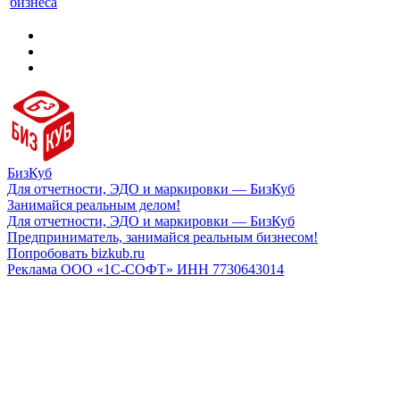
бизнеса
БизКуб
Для отчетности, ЭДО и маркировки — БизКуб
Занимайся реальным делом!
Для отчетности, ЭДО и маркировки — БизКуб
Предприниматель, занимайся реальным бизнесом!
Попробовать bizkub.ru
Реклама ООО «1С-СОФТ» ИНН 7730643014