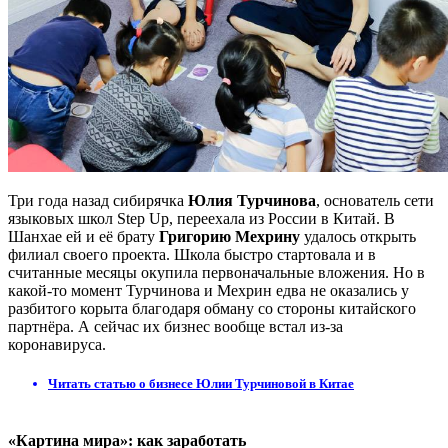
Три года назад сибирячка
Юлия Турчинова
, основатель сети
языковых школ Step Up, переехала из России в Китай. В
Шанхае ей и её брату
Григорию Мехрину
удалось открыть
филиал своего проекта. Школа быстро стартовала и в
считанные месяцы окупила первоначальные вложения. Но в
какой-то момент Турчинова и Мехрин едва не оказались у
разбитого корыта благодаря обману со стороны китайского
партнёра. А сейчас их бизнес вообще встал из-за
коронавируса.
Читать статью о бизнесе Юлии Турчиновой в Китае
«Картина мира»: как заработать