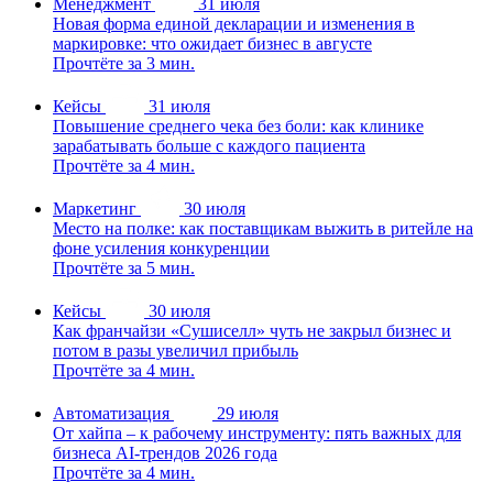
Менеджмент
31 июля
Новая форма единой декларации и изменения в
маркировке: что ожидает бизнес в августе
Прочтёте за 3 мин.
Кейсы
31 июля
Повышение среднего чека без боли: как клинике
зарабатывать больше с каждого пациента
Прочтёте за 4 мин.
Маркетинг
30 июля
Место на полке: как поставщикам выжить в ритейле на
фоне усиления конкуренции
Прочтёте за 5 мин.
Кейсы
30 июля
Как франчайзи «Сушиселл» чуть не закрыл бизнес и
потом в разы увеличил прибыль
Прочтёте за 4 мин.
Автоматизация
29 июля
От хайпа – к рабочему инструменту: пять важных для
бизнеса AI-трендов 2026 года
Прочтёте за 4 мин.