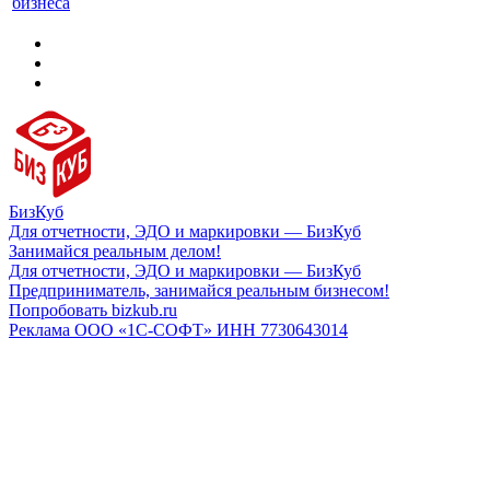
бизнеса
БизКуб
Для отчетности, ЭДО и маркировки — БизКуб
Занимайся реальным делом!
Для отчетности, ЭДО и маркировки — БизКуб
Предприниматель, занимайся реальным бизнесом!
Попробовать bizkub.ru
Реклама ООО «1С-СОФТ» ИНН 7730643014