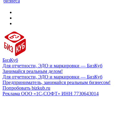
бизнеса
БизКуб
Для отчетности, ЭДО и маркировки — БизКуб
Занимайся реальным делом!
Для отчетности, ЭДО и маркировки — БизКуб
Предприниматель, занимайся реальным бизнесом!
Попробовать bizkub.ru
Реклама ООО «1С-СОФТ» ИНН 7730643014