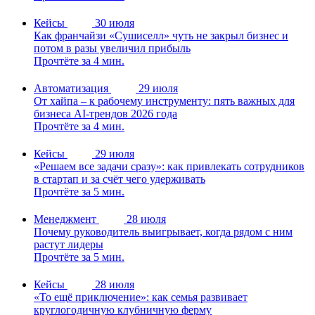
Кейсы
30 июля
Как франчайзи «Сушиселл» чуть не закрыл бизнес и
потом в разы увеличил прибыль
Прочтёте за 4 мин.
Автоматизация
29 июля
От хайпа – к рабочему инструменту: пять важных для
бизнеса AI-трендов 2026 года
Прочтёте за 4 мин.
Кейсы
29 июля
«Решаем все задачи сразу»: как привлекать сотрудников
в стартап и за счёт чего удерживать
Прочтёте за 5 мин.
Менеджмент
28 июля
Почему руководитель выигрывает, когда рядом с ним
растут лидеры
Прочтёте за 5 мин.
Кейсы
28 июля
«То ещё приключение»: как семья развивает
круглогодичную клубничную ферму